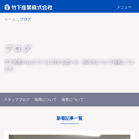
メニュー
ホーム
4つの強み
ホーム
ブログ
製品情報
会社概要
ブログ
お知らせ
ブログ
竹下産業のものづくりに対する想いや、柳川市について掲載してい
ます。
スペシャルコンテンツ
採用情報
お問い合わせ
スタッフブログ
採用について
海苔について
新着記事一覧