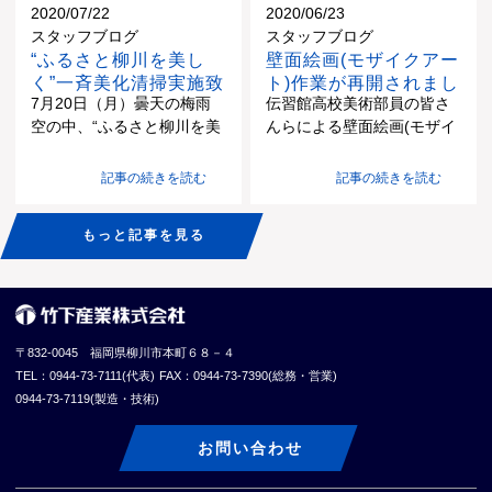
2020/07/22
2020/06/23
クをクリックしてください♪
参加させていただきまし
いますよ～！ 乾海苔が出来
スタッフブログ
スタッフブログ
ドキュメント「食文化を支
た。 あいのりインターンに
上がるまでの工程を丁寧に
“ふるさと柳川を美し
壁面絵画(モザイクアー
える機械のちから」【竹下
ついて詳しく知りたい方は
説明されていて、海苔に詳
く”一斉美化清掃実施致
ト)作業が再開されまし
産業株式会社】 前回取材し
こちらへ 朝方は雨が強く降
しくない人でも楽しく閲覧
7月20日（月）曇天の梅雨
伝習館高校美術部員の皆さ
しました！！
た。
ていただいたときは年末だ
っていたため工場見学など
できますね♪ コメント欄を
空の中、“ふるさと柳川を美
んらによる壁面絵画(モザイ
ったため、工場内の生産も
は大丈夫かなと心配してい
見ると、機械に関して興味
しく”一斉美化清掃を実施し
クアート)の作業が再開され
ひと段落していたところで
ましたが、学生のみなさん
を持ったというコメントも
ました。 当日は、今期最高
ました。 2月より作業が始
した。 今回は弊社主力製品
が来られる頃には雨も上が
記事の続きを読む
記事の続きを読む
ちらほらされていてありが
の気温を記録し、蒸し暑い
まりましたが、新型コロナ
トライスター生産がピーク
って無事すべてのスケジュ
たい限りです。 是非、竹下
中、熱中症に気を付けなが
ウイルスの影響で中断して
を迎えるこの時期に取材に
ールを終えることができま
産業の製品をよろしくお願
もっと記事を見る
らの作業となりました。 さ
いました。 下地塗装をしま
きていただきました！ 酷暑
した♪ 会社説明、竹下産業
いします(笑) はまゆうさん
ぁ、 これから暑い中、気
す。 1個のブロックを7cm
の中で作業に奮闘する社員
が携わっている「海苔」に
の動画では海苔の乾燥だけ
合を入れてがんばるぞ！！
四方のマス目に区切りま
の姿を皆様にもご覧いただ
ついての話、部署ごとの業
でなく、養殖の様子なども
水路清掃担当は、ゴム製の
す。 幅約60mｘ高さ約1.8m
けるかと思います。 まぁ"リ
務内容の説明、工場見学、
アップされています。そち
胴着「ダバ」に着替えま
の壁面で約24300マス目に
ニューアル"とは言っても、
職場見学、社内会議に参加
らも面白いので是非是非ご
〒832-0045 福岡県柳川市本町６８－４
す。 清掃箇所は、3か所で
なります。 マス目一つ一つ
実際は背景の映像が少し変
してもらってのグループワ
覧ください。 私は知らない
TEL：0944-73-7111(代表)
FAX：0944-73-7390(総務・営業)
す。どこもかしこも頑固な
に色付けをしていきます。
わっただけです…。 今回の
ーク・・・とさまざまな内
ことばかりで大変勉強にな
0944-73-7119(製造・技術)
雑草が生い茂っています。
今年中の完成予定だそうで
変更箇所は全部で5箇所で
容を準備しましたが、みな
りました！！ まぁ私個人と
【写真2-1】①工場東側（焼
す。どのような壁画が出来
す。 全部気付いた方は立派
さん積極的に参加してくだ
しては、はまゆうさんの魚
お問い合わせ
却炉裏）の用水路 【写真2-
上がるか楽しみです。
な竹下産業マニアか
さいました。 会社説明は社
介類やお酒を暴飲暴食して
2】②工場南側（壁面絵画周
も？！？！ 最後に、暑い中
長におこなっていただきま
いる動画が好きでこれまで