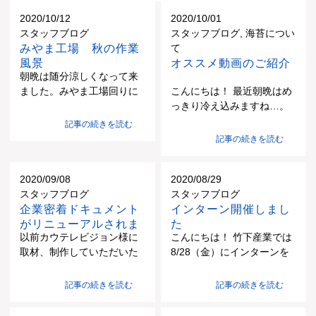
が、自分自身のため、周囲の人のために「卒煙」を始めてみま
せんかとのお話を頂きました。続いての「お金」に関するセミ
2020/10/12
2020/10/01
ナーでは、金融リテラシーや金融知識を磨く等の資産形成につ
スタッフブログ
スタッフブログ, 海苔につい
いてのお話をして頂きました。今回のセミナーを通して、社員
みやま工場 秋の作業
て
一人一人がより健康で生き生きと人生を過ごして頂くための一
風景
オススメ動画のご紹介
つの契機になって頂ければと思います。
朝晩は随分涼しくなって来
ました。みやま工場回りに
こんにちは！ 最近朝晩はめ
は稲穂が頭を垂れはじめま
っきり冷え込みますね…。
した。作業場はまだまだ暑
ひしひしと冬の訪れを感じ
記事の続きを読む
くなっています。 作業者は
ます。もうすぐ海苔シーズ
記事の続きを読む
納期に合わせ組立を頑張っ
ンが到来です！ てなわけで
ています。 スタッフ(製)
今回は海苔関連のオススメ
2020/09/08
2020/08/29
YouTube動画を紹介させて
スタッフブログ
スタッフブログ
いただきます！！ オススメ
企業密着ドキュメント
インターン開催しまし
させていただく動画は”小豆
がリニューアルされま
た
島の漁師はまゆう”さんのこ
以前カウテレビジョン様に
こんにちは！ 竹下産業では
した
ちらの動画です♪ 1日10万枚
取材、制作していただいた
8/28（金）にインターンを
の札束を生み出すヤバい工
企業密着ドキュメントです
開催して、3名の学生さんが
場に潜入してみた
が、このたび若干ながら映
来られました。 今回、株式
https://youtu.be/Cfa9fOinsAA
記事の続きを読む
記事の続きを読む
像を差し替えてもらいまし
会社カウテレビジョン様の
この"ヤバい工場"の中に竹
た。 動画の確認は↓のリン
「あいのりインターン」に
下産業の機械も設置されて