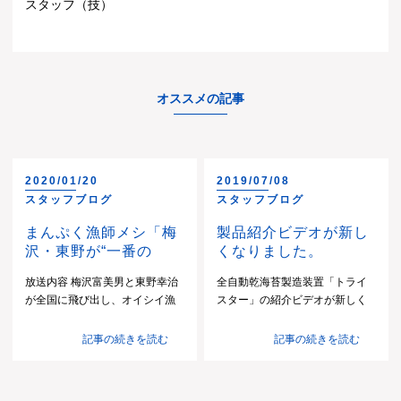
スタッフ（技）
オススメの記事
2020/01/20
2019/07/08
スタッフブログ
スタッフブログ
まんぷく漁師メシ「梅
製品紹介ビデオが新し
沢・東野が“一番の
くなりました。
り”にびっくり仰天！
放送内容 梅沢富美男と東野幸治
全自動乾海苔製造装置「トライ
佐賀・有明海」
が全国に飛び出し、オイシイ漁
スター」の紹介ビデオが新しく
師のごはんを食べつくす！笑い
なりました。 ホームページ内動
に溢れたグルメバラエティー！
画は こちら YouTube動画は
記事の続きを読む
記事の続きを読む
今回は佐賀県佐賀市で有明海の
こちら
「のり」を紹介。日本一の干潟
を有する有明海で育ったのりは