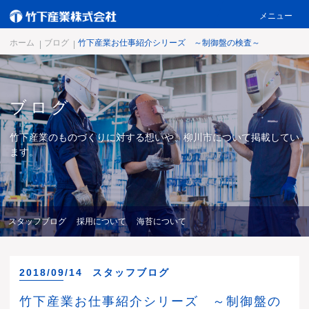
メニュー
ホーム
4つの強み
ホーム
ブログ
竹下産業お仕事紹介シリーズ ～制御盤の検査～
製品情報
会社概要
ブログ
お知らせ
ブログ
竹下産業のものづくりに対する想いや、柳川市について掲載してい
ます。
スペシャルコンテンツ
採用情報
お問い合わせ
スタッフブログ
採用について
海苔について
2018/09/14
スタッフブログ
竹下産業お仕事紹介シリーズ ～制御盤の